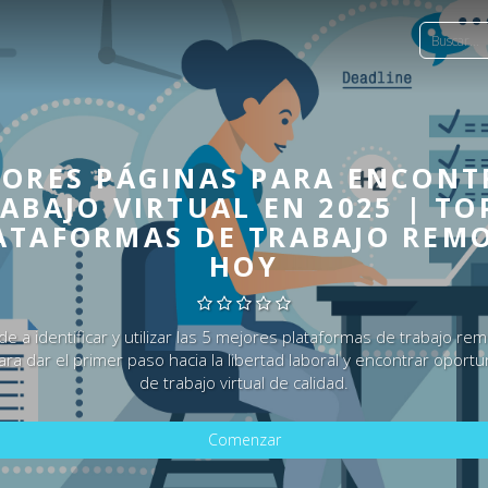
JORES PÁGINAS PARA ENCONT
ABAJO VIRTUAL EN 2025 | TO
ATAFORMAS DE TRABAJO REM
HOY
e a identificar y utilizar las 5 mejores plataformas de trabajo re
ra dar el primer paso hacia la libertad laboral y encontrar oport
de trabajo virtual de calidad.
Comenzar