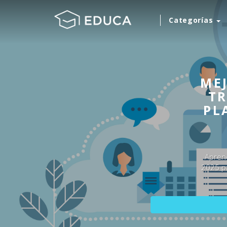
Categorías
ME
TR
PL
Aprend
2025 pa