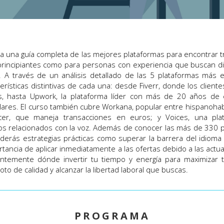
a una guía completa de las mejores plataformas para encontrar tr
principiantes como para personas con experiencia que buscan div
 A través de un análisis detallado de las 5 plataformas más e
erísticas distintivas de cada una: desde Fiverr, donde los client
es, hasta Upwork, la plataforma líder con más de 20 años de 
ares. El curso también cubre Workana, popular entre hispanohab
cer, que maneja transacciones en euros; y Voices, una plat
os relacionados con la voz. Además de conocer las más de 330 p
derás estrategias prácticas como superar la barrera del idiom
rtancia de aplicar inmediatamente a las ofertas debido a las actu
gentemente dónde invertir tu tiempo y energía para maximizar
to de calidad y alcanzar la libertad laboral que buscas.
PROGRAMA