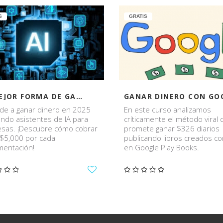
S
GRATIS
LA MEJOR FORMA DE GANAR DINERO CON LA INTELIGENCIA ARTIFICIAL EN 2025!
de a ganar dinero en 2025
En este curso analizamos
ando asistentes de IA para
críticamente el método viral
sas. ¡Descubre cómo cobrar
promete ganar $326 diarios
 $5,000 por cada
publicando libros creados co
mentación!
en Google Play Books.