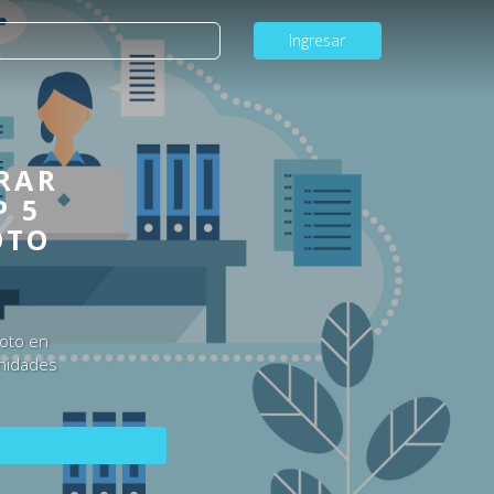
Ingresar
RAR
P 5
OTO
moto en
unidades